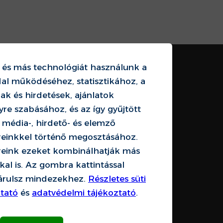
t és más technológiát használunk a
al működéséhez, statisztikához, a
ak és hirdetések, ajánlatok
re szabásához, és az így gyűjtött
 média-, hirdető- és elemző
reinkkel történő megosztásához.
reink ezeket kombinálhatják más
al is. Az
gombra kattintással
árulsz mindezekhez.
Részletes süti
ztató
és
adatvédelmi tájékoztató
.