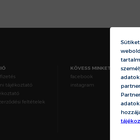
Sütike
webold
tartalm
IÓ
KÖVESS MINKET!
személy
 fizetés
facebook
adatok
i tájékoztató
instagram
partne
ékoztató
Partne
zerződési feltételek
adatokk
hozzáj
tájéko