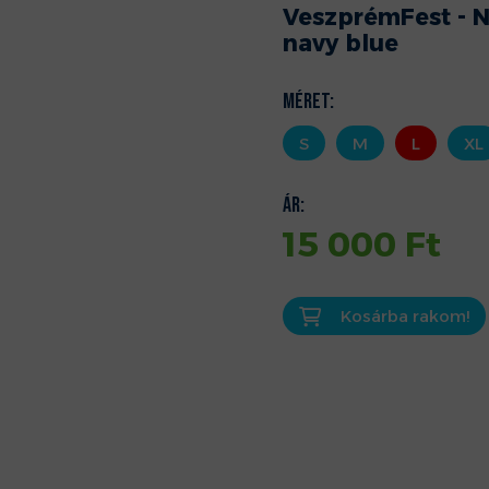
VeszprémFest - N
navy blue
Méret:
S
M
L
XL
Ár:
15 000
Ft
Kosárba rakom!