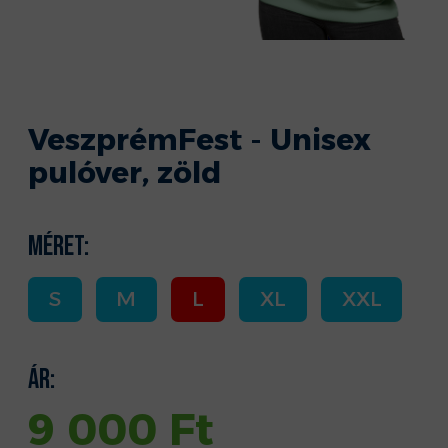
VeszprémFest - Unisex
pulóver, zöld
Méret:
S
M
L
XL
XXL
Ár:
9 000
Ft